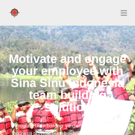
Motivate and engage
your employee with
Sina Sinu Indonesia
team building
solution
Program team building yang efektif dari Sina Sinu
Indonesia provider team building outbound di Malang