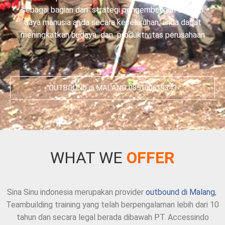
sebagai bagian dari strategi pengembangan sumber
daya manusia anda secara keseluruhan, anda dapat
meningkatkan budaya dan produktivitas perusahaan
OUTBOUND di MALANG 085100619343
WHAT WE
OFFER
Sina Sinu indonesia merupakan provider
outbound di Malang
,
Teambuilding training yang telah berpengalaman lebih dari 10
tahun dan secara legal berada dibawah PT. Accessindo