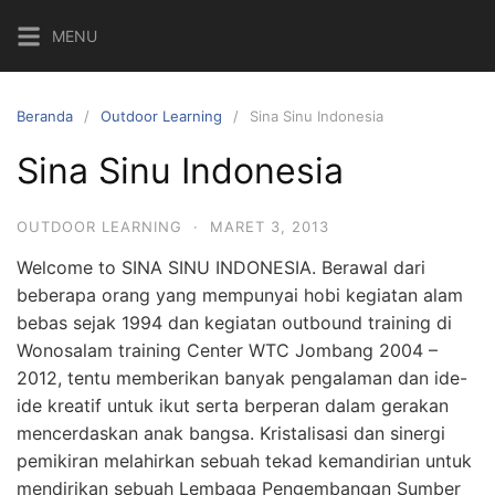
Langsung
MENU
ke
konten
Beranda
Outdoor Learning
Sina Sinu Indonesia
Sina Sinu Indonesia
OUTDOOR LEARNING
·
MARET 3, 2013
Welcome to SINA SINU INDONESIA. Berawal dari
beberapa orang yang mempunyai hobi kegiatan alam
bebas sejak 1994 dan kegiatan outbound training di
Wonosalam training Center WTC Jombang 2004 –
2012, tentu memberikan banyak pengalaman dan ide-
ide kreatif untuk ikut serta berperan dalam gerakan
mencerdaskan anak bangsa. Kristalisasi dan sinergi
pemikiran melahirkan sebuah tekad kemandirian untuk
mendirikan sebuah Lembaga Pengembangan Sumber