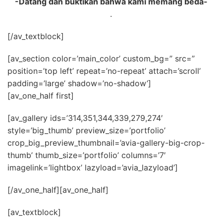
-Datang dan buktikan bahwa kami memang beda-
.
[/av_textblock]
[av_section color=’main_color’ custom_bg=” src=”
position=’top left’ repeat=’no-repeat’ attach=’scroll’
padding=’large’ shadow=’no-shadow’]
[av_one_half first]
[av_gallery ids=’314,351,344,339,279,274′
style=’big_thumb’ preview_size=’portfolio’
crop_big_preview_thumbnail=’avia-gallery-big-crop-
thumb’ thumb_size=’portfolio’ columns=’7′
imagelink=’lightbox’ lazyload=’avia_lazyload’]
[/av_one_half][av_one_half]
[av_textblock]