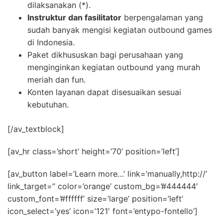
dilaksanakan (*).
Instruktur dan fasilitator
berpengalaman yang
sudah banyak mengisi kegiatan outbound games
di Indonesia.
Paket dikhususkan bagi perusahaan yang
menginginkan kegiatan outbound yang murah
meriah dan fun.
Konten layanan dapat disesuaikan sesuai
kebutuhan.
[/av_textblock]
[av_hr class=’short’ height=’70’ position=’left’]
[av_button label=’Learn more…’ link=’manually,http://’
link_target=” color=’orange’ custom_bg=’#444444′
custom_font=’#ffffff’ size=’large’ position=’left’
icon_select=’yes’ icon=’121′ font=’entypo-fontello’]