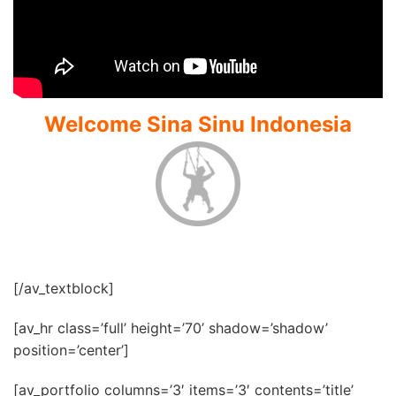
Welcome Sina Sinu Indonesia
[/av_textblock]
[av_hr class=’full’ height=’70’ shadow=’shadow’
position=’center’]
[av_portfolio columns=’3′ items=’3′ contents=’title’