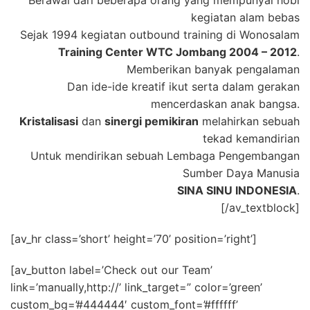
Berawal dari beberapa orang yang mempunyai hobi
kegiatan alam bebas
Sejak 1994 kegiatan outbound training di Wonosalam
Training Center WTC Jombang 2004 – 2012
.
Memberikan banyak pengalaman
Dan ide-ide kreatif ikut serta dalam gerakan
mencerdaskan anak bangsa.
Kristalisasi
dan
sinergi pemikiran
melahirkan sebuah
tekad kemandirian
Untuk mendirikan sebuah Lembaga Pengembangan
Sumber Daya Manusia
SINA SINU INDONESIA
.
[/av_textblock]
[av_hr class=’short’ height=’70’ position=’right’]
[av_button label=’Check out our Team’
link=’manually,http://’ link_target=” color=’green’
custom_bg=’#444444′ custom_font=’#ffffff’