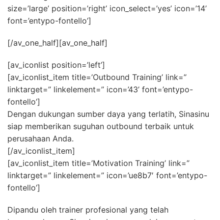
size=’large’ position=’right’ icon_select=’yes’ icon=’14’
font=’entypo-fontello’]
[/av_one_half][av_one_half]
[av_iconlist position=’left’]
[av_iconlist_item title=’Outbound Training’ link=”
linktarget=” linkelement=” icon=’43’ font=’entypo-
fontello’]
Dengan dukungan sumber daya yang terlatih, Sinasinu
siap memberikan suguhan outbound terbaik untuk
perusahaan Anda.
[/av_iconlist_item]
[av_iconlist_item title=’Motivation Training’ link=”
linktarget=” linkelement=” icon=’ue8b7′ font=’entypo-
fontello’]
Dipandu oleh trainer profesional yang telah