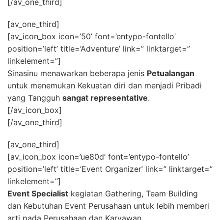
[/av_one_third]
[av_one_third]
[av_icon_box icon=’50’ font=’entypo-fontello’
position=’left’ title=’Adventure’ link=” linktarget=”
linkelement=”]
Sinasinu menawarkan beberapa jenis
Petualangan
untuk menemukan Kekuatan diri dan menjadi Pribadi
yang Tangguh
sangat representative
.
[/av_icon_box]
[/av_one_third]
[av_one_third]
[av_icon_box icon=’ue80d’ font=’entypo-fontello’
position=’left’ title=’Event Organizer’ link=” linktarget=”
linkelement=”]
Event Specialist
kegiatan Gathering, Team Building
dan Kebutuhan Event Perusahaan untuk lebih memberi
arti pada Perusahaan dan Karyawan.