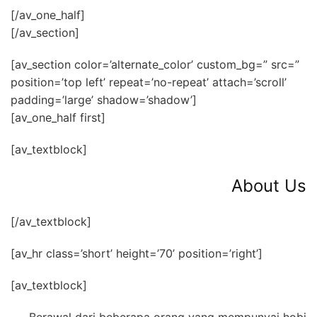
[/av_one_half]
[/av_section]
[av_section color=’alternate_color’ custom_bg=” src=”
position=’top left’ repeat=’no-repeat’ attach=’scroll’
padding=’large’ shadow=’shadow’]
[av_one_half first]
[av_textblock]
About Us
[/av_textblock]
[av_hr class=’short’ height=’70’ position=’right’]
[av_textblock]