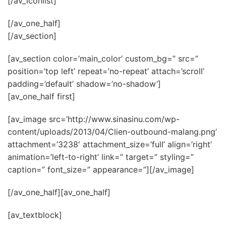
[/av_iconlist]
[/av_one_half]
[/av_section]
[av_section color=’main_color’ custom_bg=” src=”
position=’top left’ repeat=’no-repeat’ attach=’scroll’
padding=’default’ shadow=’no-shadow’]
[av_one_half first]
[av_image src=’http://www.sinasinu.com/wp-
content/uploads/2013/04/Clien-outbound-malang.png’
attachment=’3238′ attachment_size=’full’ align=’right’
animation=’left-to-right’ link=” target=” styling=”
caption=” font_size=” appearance=”][/av_image]
[/av_one_half][av_one_half]
[av_textblock]