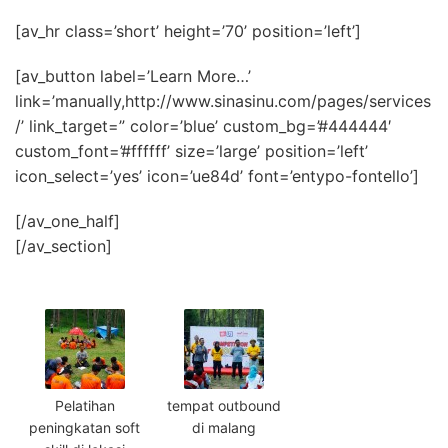
[av_hr class=’short’ height=’70’ position=’left’]
[av_button label=’Learn More…’
link=’manually,http://www.sinasinu.com/pages/services
/’ link_target=” color=’blue’ custom_bg=’#444444′
custom_font=’#ffffff’ size=’large’ position=’left’
icon_select=’yes’ icon=’ue84d’ font=’entypo-fontello’]
[/av_one_half]
[/av_section]
Pelatihan
tempat outbound
peningkatan soft
di malang