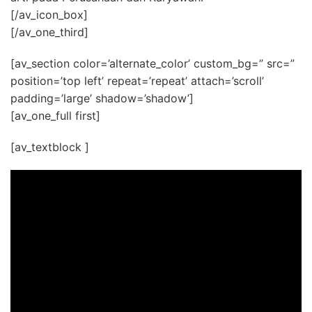
[/av_icon_box]
[/av_one_third]
[av_section color=’alternate_color’ custom_bg=” src=”
position=’top left’ repeat=’repeat’ attach=’scroll’
padding=’large’ shadow=’shadow’]
[av_one_full first]
[av_textblock ]