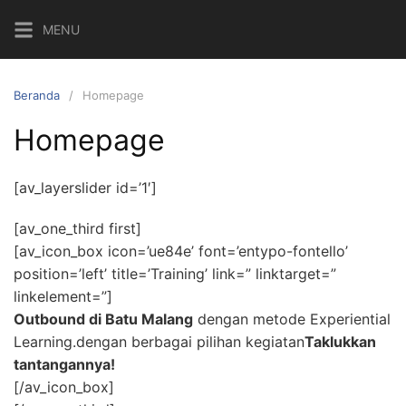
MENU
Beranda
Homepage
Homepage
[av_layerslider id=’1′]
[av_one_third first]
[av_icon_box icon=’ue84e’ font=’entypo-fontello’
position=’left’ title=’Training’ link=” linktarget=”
linkelement=”]
Outbound di Batu Malang
dengan metode Experiential
Learning.dengan berbagai pilihan kegiatan
Taklukkan
tantangannya!
[/av_icon_box]