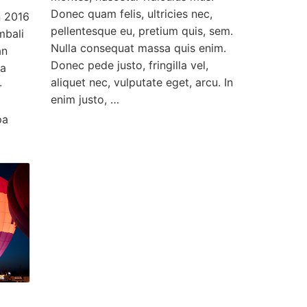
Donec quam felis, ultricies nec,
n 2016
pellentesque eu, pretium quis, sem.
mbali
Nulla consequat massa quis enim.
an
Donec pede justo, fringilla vel,
sa
aliquet nec, vulputate eget, arcu. In
-
enim justo, …
pa