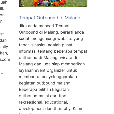
buah
ll.
ion
Tempat Outbound di Malang
an
Jika anda mencari Tempat
Outbound di Malang, berarti anda
st
sudah mengunjungi website yang
 dan
tepat. sinasinu adalah pusat
daily
informasi tentang beberapa tempat
kan,
outbound di Malang, wisata di
u.com
Malang dan juga siap memberikan
layanan event organizer untuk
i …
membantu menyelenggarakan
kegiatan outbound malang.
Beberapa pilihan kegiatan
outbound mulai dari tipe
rekreasional, educational,
development dan theraphy. Kami