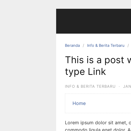
Langsung
ke
konten
Beranda
Info & Berita Terbaru
This is a post 
type Link
INFO & BERITA TERBARU
·
JAN
Home
Lorem ipsum dolor sit amet, c
commodo ligula eget dolor. 