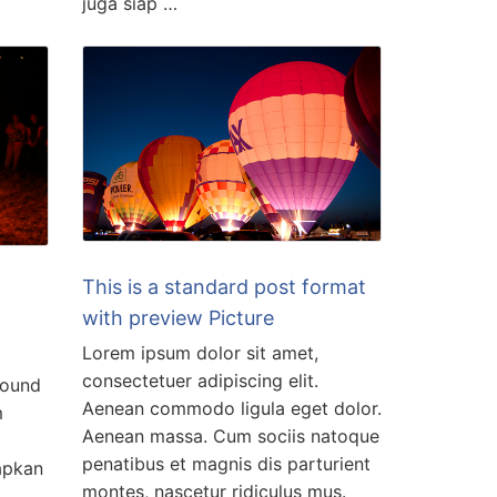
juga siap …
This is a standard post format
with preview Picture
Lorem ipsum dolor sit amet,
consectetuer adipiscing elit.
bound
Aenean commodo ligula eget dolor.
m
Aenean massa. Cum sociis natoque
penatibus et magnis dis parturient
apkan
montes, nascetur ridiculus mus.