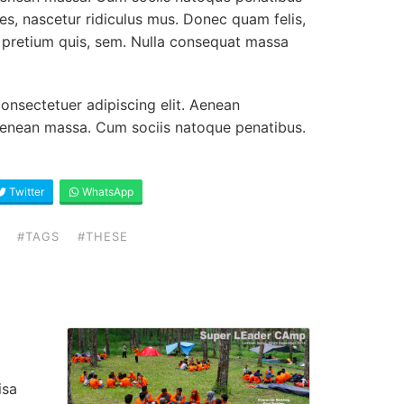
es, nascetur ridiculus mus. Donec quam felis,
u, pretium quis, sem. Nulla consequat massa
onsectetuer adipiscing elit. Aenean
enean massa. Cum sociis natoque penatibus.
Twitter
WhatsApp
#TAGS
#THESE
isa