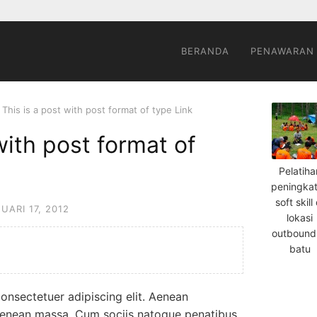
BERANDA
PENAWARAN
This is a post with post format of type Link
with post format of
Pelatiha
peningka
soft skill 
UARI 17, 2012
lokasi
outbound
batu
onsectetuer adipiscing elit. Aenean
Aenean massa. Cum sociis natoque penatibus