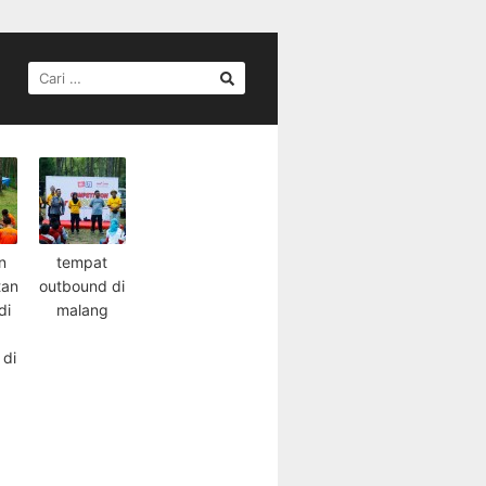
CARI
UNTUK:
n
tempat
tan
outbound di
di
malang
 di