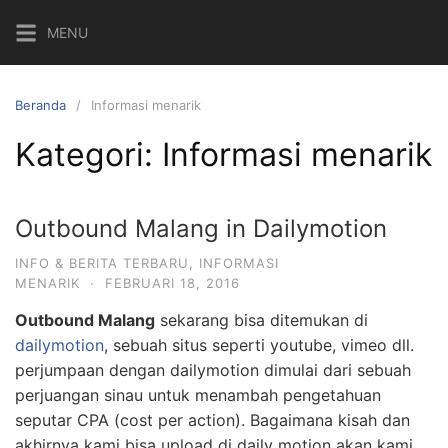
Langsung
MENU
ke
konten
Beranda
Informasi menarik
Kategori:
Informasi menarik
Outbound Malang in Dailymotion
INFO & BERITA TERBARU
,
INFORMASI
MENARIK
·
FEBRUARI 18, 2016
Outbound Malang
sekarang bisa ditemukan di
dailymotion
, sebuah situs seperti youtube, vimeo dll.
perjumpaan dengan dailymotion dimulai dari sebuah
perjuangan sinau untuk menambah pengetahuan
seputar CPA (cost per action). Bagaimana kisah dan
akhirnya kami bisa upload di daily motion akan kami