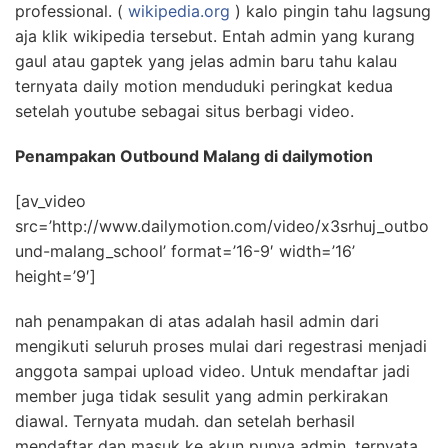
professional.
(
wikipedia.org
) kalo pingin tahu lagsung
aja klik wikipedia tersebut. Entah admin yang kurang
gaul atau gaptek yang jelas admin baru tahu kalau
ternyata daily motion menduduki peringkat kedua
setelah youtube sebagai situs berbagi video.
Penampakan Outbound Malang di dailymotion
[av_video
src=’http://www.dailymotion.com/video/x3srhuj_outbo
und-malang_school’ format=’16-9′ width=’16’
height=’9′]
nah penampakan di atas adalah hasil admin dari
mengikuti seluruh proses mulai dari regestrasi menjadi
anggota sampai upload video. Untuk mendaftar jadi
member juga tidak sesulit yang admin perkirakan
diawal. Ternyata mudah. dan setelah berhasil
mendaftar dan masuk ke akun punya admin, ternyata